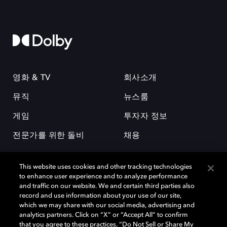
영화 & TV
회사소개
뮤직
뉴스룸
게임
투자자 정보
전문가를 위한 돌비
채용
This website uses cookies and other tracking technologies
to enhance user experience and to analyze performance
and traffic on our website. We and certain third parties also
record and use information about your use of our site,
which we may share with our social media, advertising and
돌비(Dolby)와 double-D 심볼은 미국 및 기타 국가 돌비래버러토리스
analytics partners. Click on “X” or “Accept All” to confirm
(Dolby Laboratories, Inc.)의 등록 및 미등록 상표이다. 그 밖에 다른 자료에
that you agree to these practices, “Do Not Sell or Share My