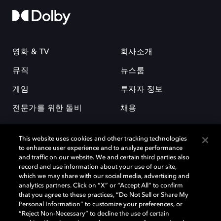
영화 & TV
회사소개
뮤직
뉴스룸
게임
투자자 정보
전문가를 위한 돌비
채용
This website uses cookies and other tracking technologies
to enhance user experience and to analyze performance
and traffic on our website. We and certain third parties also
record and use information about your use of our site,
which we may share with our social media, advertising and
돌비(Dolby)와 double-D 심볼은 미국 및 기타 국가 돌비래버러토리스
analytics partners. Click on “X” or “Accept All” to confirm
(Dolby Laboratories, Inc.)의 등록 및 미등록 상표이다. 그 밖에 다른 자료에
that you agree to these practices, “Do Not Sell or Share My
기재된 상표는 해당 상표 소유권자의 등록상표로 유지된다. © 2025 Dolby
Personal Information” to customize your preferences, or
Laboratories, Inc. All rights reserved.
“Reject Non-Necessary” to decline the use of certain