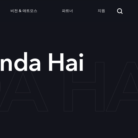
비전 & 애트모스
파트너
지원
A HA
inda Hai