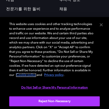
전문가를 위한 돌비
채용
This website uses cookies and other tracking technologies
to enhance user experience and to analyze performance
and traffic on our website. We and certain third parties also
record and use information about your use of our site,
which we may share with our social media, advertising and
돌비(Dolby)와 double-D 심볼은 미국 및 기타 국가 돌비래버러토리스
analytics partners. Click on “X” or “Accept All” to confirm
(Dolby Laboratories, Inc.)의 등록 및 미등록 상표이다. 그 밖에 다른 자료에
that you agree to these practices, “Do Not Sell or Share My
기재된 상표는 해당 상표 소유권자의 등록상표로 유지된다. © 2025 Dolby
Personal Information” to customize your preferences, or
Laboratories, Inc. All rights reserved.
“Reject Non-Necessary” to decline the use of certain
cookies. If we have detected an opt-out preference signal
then it will be honored. Further information is available in
our
Cookie policy
and
Privacy policy
.
Cookie Manager
개인정보 정책
책임 공시 정책
쿠키 정책
EU 자금
이용약관
Do Not Sell or Share My Personal Information
대한민국
Reject Non-Necessary