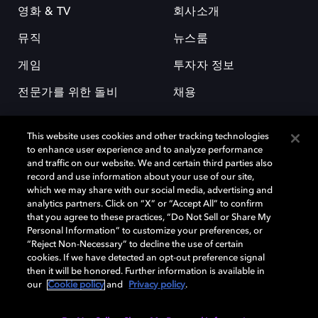
영화 & TV
회사소개
뮤직
뉴스룸
게임
투자자 정보
전문가를 위한 돌비
채용
This website uses cookies and other tracking technologies
to enhance user experience and to analyze performance
and traffic on our website. We and certain third parties also
record and use information about your use of our site,
which we may share with our social media, advertising and
돌비(Dolby)와 double-D 심볼은 미국 및 기타 국가 돌비래버러토리스
analytics partners. Click on “X” or “Accept All” to confirm
(Dolby Laboratories, Inc.)의 등록 및 미등록 상표이다. 그 밖에 다른 자료에
that you agree to these practices, “Do Not Sell or Share My
기재된 상표는 해당 상표 소유권자의 등록상표로 유지된다. © 2025 Dolby
Personal Information” to customize your preferences, or
Laboratories, Inc. All rights reserved.
“Reject Non-Necessary” to decline the use of certain
cookies. If we have detected an opt-out preference signal
then it will be honored. Further information is available in
our
Cookie policy
and
Privacy policy
.
Cookie Manager
개인정보 정책
책임 공시 정책
쿠키 정책
EU 자금
이용약관