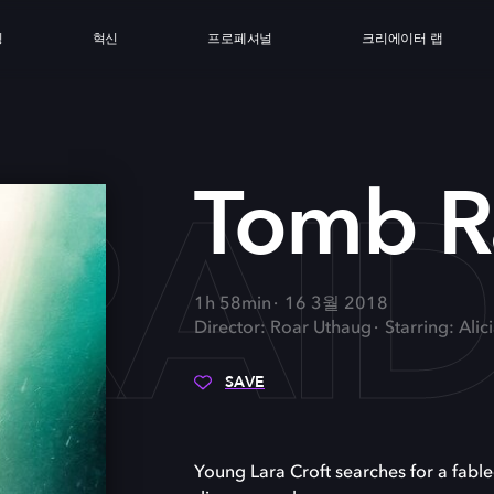
싱
혁신
프로페셔널
크리에이터 랩
RAI
Tomb R
1h 58min
16 3월 2018
Director: Roar Uthaug
Starring: Ali
SAVE
Young Lara Croft searches for a fabl