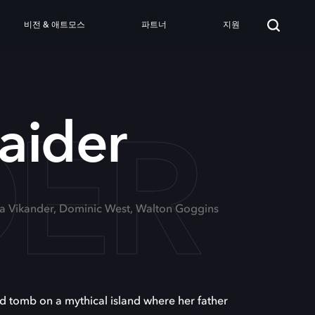
비전 & 애트모스
파트너
지원
DER
aider
cia Vikander, Dominic West, Walton Goggins
ed tomb on a mythical island where her father