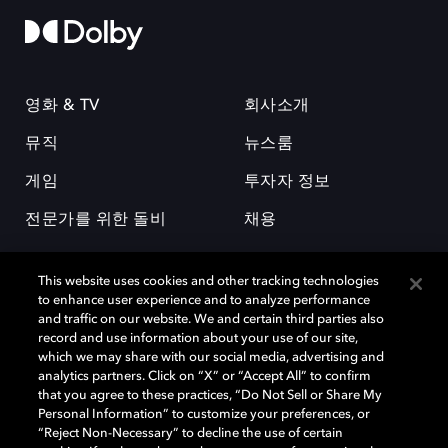
영화 & TV
회사소개
뮤직
뉴스룸
게임
투자자 정보
전문가를 위한 돌비
채용
This website uses cookies and other tracking technologies
to enhance user experience and to analyze performance
and traffic on our website. We and certain third parties also
record and use information about your use of our site,
which we may share with our social media, advertising and
돌비(Dolby)와 double-D 심볼은 미국 및 기타 국가 돌비래버러토리스
analytics partners. Click on “X” or “Accept All” to confirm
(Dolby Laboratories, Inc.)의 등록 및 미등록 상표이다. 그 밖에 다른 자료에
that you agree to these practices, “Do Not Sell or Share My
기재된 상표는 해당 상표 소유권자의 등록상표로 유지된다. © 2025 Dolby
Personal Information” to customize your preferences, or
Laboratories, Inc. All rights reserved.
“Reject Non-Necessary” to decline the use of certain