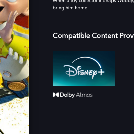
When a toy collector kidnaps Woody, 
bring him home.
Compatible Content Prov