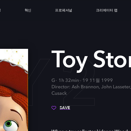
싱
혁신
프로페셔널
크리에이터 랩
Y 2
Toy Sto
G
1h 32min
19 11월 1999
Director: Ash Brannon, John Lasseter
Cusack
SAVE