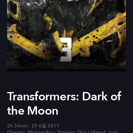
Transformers: Dark of
the Moon
2h 34min
29 6월 2011
Director: Michael Bay
Starring: Shia LaBeouf, Josh