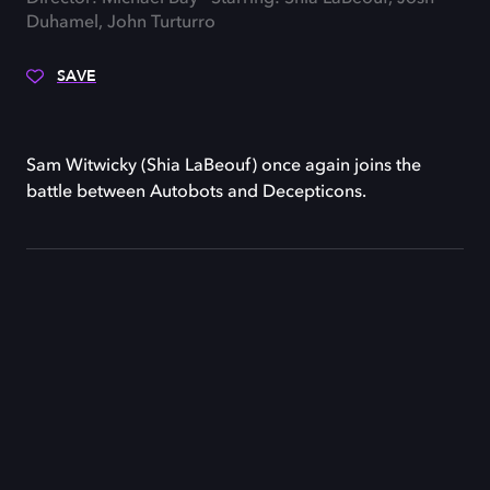
Duhamel, John Turturro
SAVE
Sam Witwicky (Shia LaBeouf) once again joins the
battle between Autobots and Decepticons.