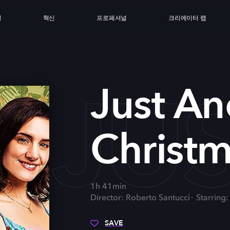
싱
혁신
프로페셔널
크리에이터 랩
JU
Just An
Christ
1h 41min
Director: Roberto Santucci
Starring
SAVE