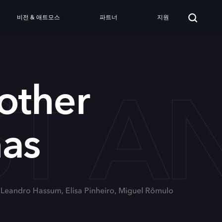
비전 & 애트모스
파트너
지원
ST A
other
mas
: Leandro Hassum, Elisa Pinheiro, Miguel Rômulo