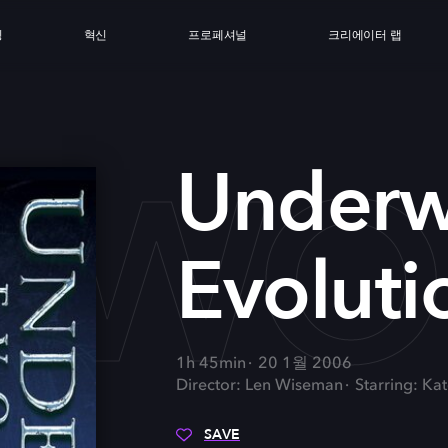
싱
혁신
프로페셔널
크리에이터 랩
WOR
Underw
Evoluti
1h 45min
20 1월 2006
Director: Len Wiseman
Starring: Ka
SAVE