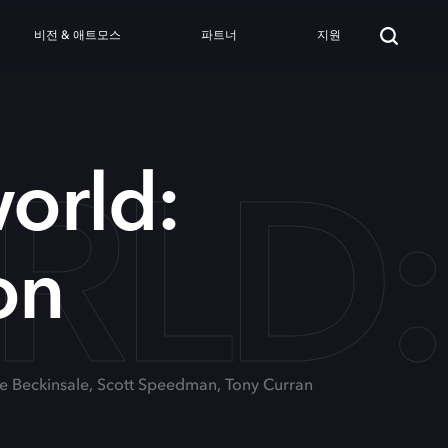
비전 & 애트모스
파트너
지원
LD:
orld:
on
te Beckinsale, Scott Speedman, Tony Curran