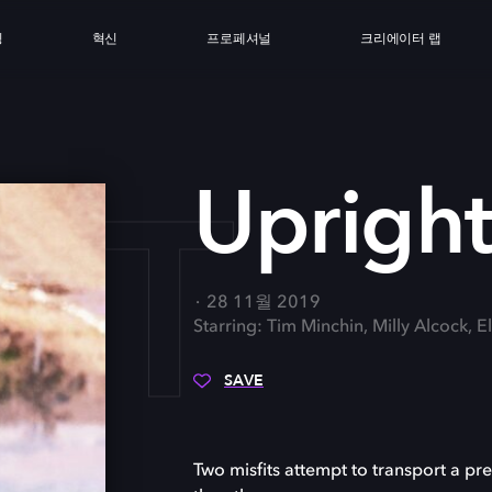
싱
혁신
프로페셔널
크리에이터 랩
HT
Uprigh
28 11월 2019
Starring: Tim Minchin, Milly Alcock, E
SAVE
Two misfits attempt to transport a pr