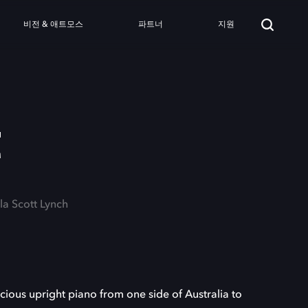
비전 & 애트모스
파트너
지원
t
lla Scott Lynch
ecious upright piano from one side of Australia to