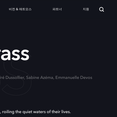
비전 & 애트모스
파트너
지원
SS
ass
dré Dussollier, Sabine Azéma, Emmanuelle Devos
oiling the quiet waters of their lives.