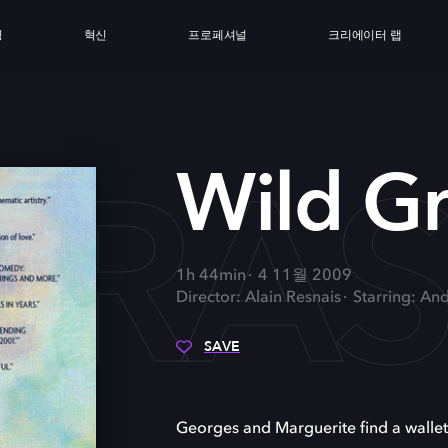
싱
혁신
프로페셔널
크리에이터 랩
GRA
Wild Gr
1h 44min
4 11월 2009
Director: Alain Resnais
Starring: An
SAVE
Georges and Marguerite find a wallet, r