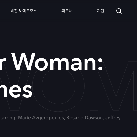
비전 & 애트모스
파트너
지원
OMA
r Woman:
nes
tarring: Marie Avgeropoulos, Rosario Dawson, Jeffrey