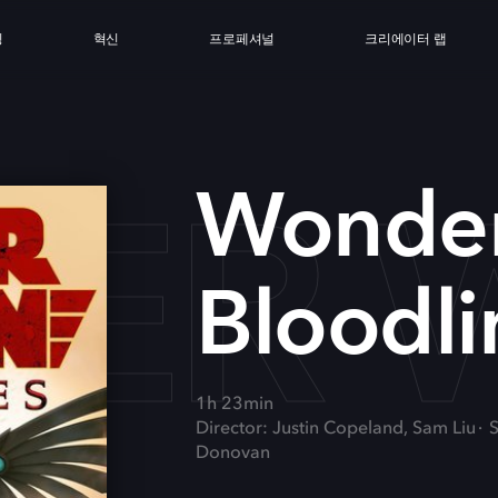
싱
혁신
프로페셔널
크리에이터 랩
ER W
Wonde
Bloodli
1h 23min
Director: Justin Copeland, Sam Liu
S
Donovan