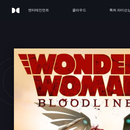
엔터테인먼트
클라우드
특허 라이선
OND