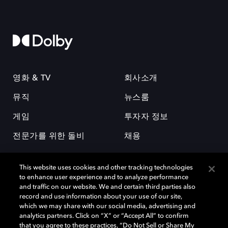
영화 & TV
회사소개
뮤직
뉴스룸
게임
투자자 정보
전문가를 위한 돌비
채용
This website uses cookies and other tracking technologies
to enhance user experience and to analyze performance
and traffic on our website. We and certain third parties also
record and use information about your use of our site,
which we may share with our social media, advertising and
돌비(Dolby)와 double-D 심볼은 미국 및 기타 국가 돌비래버러토리스
analytics partners. Click on “X” or “Accept All” to confirm
(Dolby Laboratories, Inc.)의 등록 및 미등록 상표이다. 그 밖에 다른 자료에
that you agree to these practices, “Do Not Sell or Share My