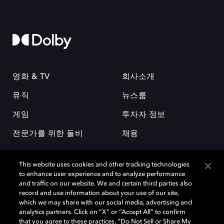
영화 & TV
회사소개
뮤직
뉴스룸
게임
투자자 정보
전문가를 위한 돌비
채용
This website uses cookies and other tracking technologies
to enhance user experience and to analyze performance
and traffic on our website. We and certain third parties also
record and use information about your use of our site,
which we may share with our social media, advertising and
돌비(Dolby)와 double-D 심볼은 미국 및 기타 국가 돌비래버러토리스
analytics partners. Click on “X” or “Accept All” to confirm
(Dolby Laboratories, Inc.)의 등록 및 미등록 상표이다. 그 밖에 다른 자료에
that you agree to these practices, “Do Not Sell or Share My