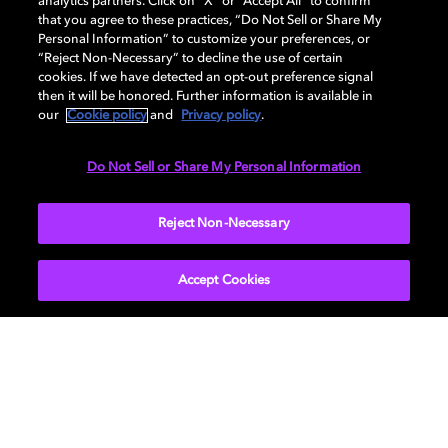
analytics partners. Click on “X” or “Accept All” to confirm
직접 들어보세요
that you agree to these practices, “Do Not Sell or Share My
Personal Information” to customize your preferences, or
“Reject Non-Necessary” to decline the use of certain
다양한 장르의 음악을 통해 듣고, 보고, 직접 차이
cookies. If we have detected an opt-out preference signal
를 경험해 보세요.
then it will be honored. Further information is available in
our
Cookie policy
and
Privacy policy
.
Do Not Sell or Share My Personal Information
더 알아보기
Reject Non-Necessary
Accept Cookies