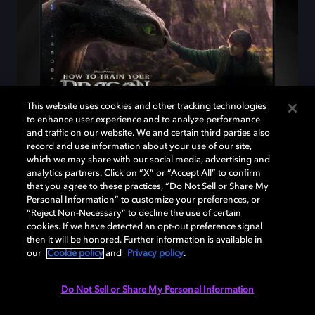
This website uses cookies and other tracking technologies
to enhance user experience and to analyze performance
and traffic on our website. We and certain third parties also
record and use information about your use of our site,
Definindo um novo padrão para
which we may share with our social media, advertising and
analytics partners. Click on “X” or “Accept All” to confirm
o streaming
that you agree to these practices, “Do Not Sell or Share My
Personal Information” to customize your preferences, or
“Reject Non-Necessary” to decline the use of certain
A Peacock é o primeiro serviço de streaming a
cookies. If we have detected an opt-out preference signal
reunir Dolby Vision e Dolby Atmos em filmes,
then it will be honored. Further information is available in
séries e esportes ao vivo, oferecendo uma
our
Cookie policy
and
Privacy policy
.
forma mais envolvente de assistir.
Do Not Sell or Share My Personal Information