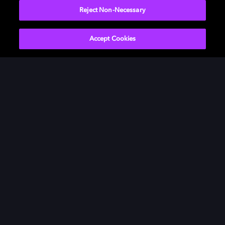
Reject Non-Necessary
Accept Cookies
Som que se adapta ao seu
espaço
Com Dolby Atmos e LG, o sistema de som se
ajusta automaticamente ao ambiente da sua
casa.