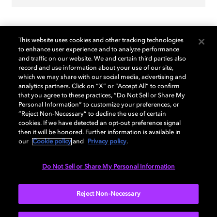
This website uses cookies and other tracking technologies
to enhance user experience and to analyze performance
and traffic on our website. We and certain third parties also
record and use information about your use of our site,
which we may share with our social media, advertising and
analytics partners. Click on “X” or “Accept All” to confirm
that you agree to these practices, “Do Not Sell or Share My
Personal Information” to customize your preferences, or
“Reject Non-Necessary” to decline the use of certain
cookies. If we have detected an opt-out preference signal
then it will be honored. Further information is available in
our
Cookie policy
and
Privacy policy
.
Música
Do Not Sell or Share My Personal Information
Com Dolby Atmos, você entra nas suas músicas,
audiolivros e podcasts favoritos, imerso em um
Reject Non-Necessary
som tão real que parece estar lá. Seja uma faixa
favorita, uma história envolvente ou uma