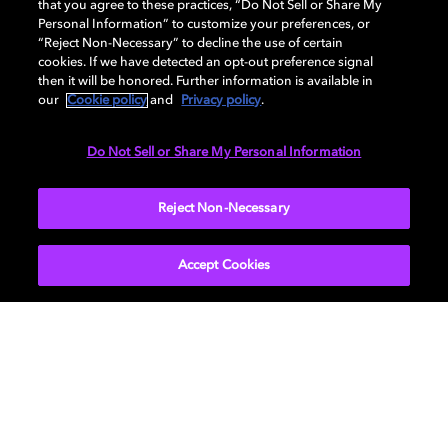
that you agree to these practices, “Do Not Sell or Share My
Personal Information” to customize your preferences, or
“Reject Non-Necessary” to decline the use of certain
cookies. If we have detected an opt-out preference signal
then it will be honored. Further information is available in
our
Cookie policy
and
Privacy policy
.
Do Not Sell or Share My Personal Information
Entre de vez no mundo
Sob o feitiço dela
do PLAVE
Desafio aceito
Reject Non-Necessary
Viva a experiência de “Hypnotic”,
Sinta a energia em Dolby Vision e
Vista a armadura do Master Chief e
de Rehma, em Dolby Vision e
Dolby Atmos
mergulhe em Halo Infinite com
Accept Cookies
Dolby Atmos
Dolby Vision e Dolby Atmos