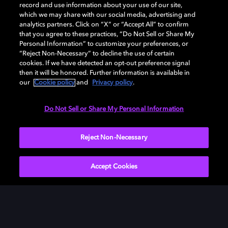
record and use information about your use of our site,
Preenche o ambiente adaptando-se
which we may share with our social media, advertising and
automaticamente ao seu dispositivo e ao seu
analytics partners. Click on “X” or “Accept All” to confirm
espaço.
that you agree to these practices, “Do Not Sell or Share My
Personal Information” to customize your preferences, or
“Reject Non-Necessary” to decline the use of certain
cookies. If we have detected an opt-out preference signal
then it will be honored. Further information is available in
our
Cookie policy
and
Privacy policy
.
Do Not Sell or Share My Personal Information
Reject Non-Necessary
Accept Cookies
Nitidez Inquestionável
Ouça cada camada de som de forma limpa e