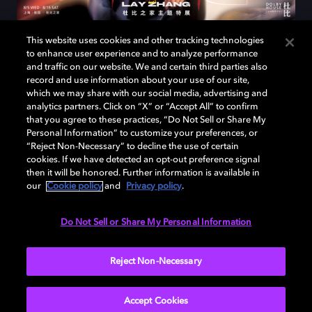
张艺兴携全新专辑《斗战胜佛》
This website uses cookies and other tracking technologies
to enhance user experience and to analyze performance
重磅登陆杜比之家
and traffic on our website. We and certain third parties also
record and use information about your use of our site,
which we may share with our social media, advertising and
8 月 5 日至 8 月 15 日，张艺兴《斗战胜佛》杜比
analytics partners. Click on “X” or “Accept All” to confirm
之家主题特展限时开放。跟随杜比与 QQ 音乐一
that you agree to these practices, “Do Not Sell or Share My
起沉浸开启一场关于本心的求索，在层层递进的视
Personal Information” to customize your preferences, or
“Reject Non-Necessary” to decline the use of certain
听张力中，感受内在力量逐渐觉醒。
cookies. If we have detected an opt-out preference signal
then it will be honored. Further information is available in
our
Cookie policy
and
Privacy policy
.
Do Not Sell or Share My Personal Information
Reject Non-Necessary
Accept Cookies