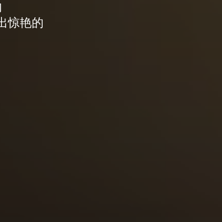
的
出惊艳的