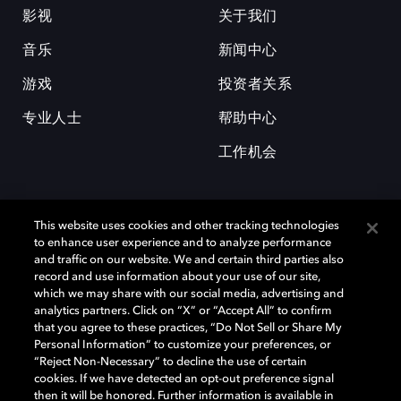
影视
关于我们
音乐
新闻中心
游戏
投资者关系
专业人士
帮助中心
工作机会
This website uses cookies and other tracking technologies
to enhance user experience and to analyze performance
and traffic on our website. We and certain third parties also
record and use information about your use of our site,
杜比和双 D 符号是杜比实验室的注册商标。所有其他商标皆为各自所有者
which we may share with our social media, advertising and
的财产。©2026 杜比实验室国际有限公司保留所有权利。
analytics partners. Click on “X” or “Accept All” to confirm
that you agree to these practices, “Do Not Sell or Share My
Personal Information” to customize your preferences, or
“Reject Non-Necessary” to decline the use of certain
Cookie Manager
隐私政策
Cookie 政策
使用条款
cookies. If we have detected an opt-out preference signal
then it will be honored. Further information is available in
杜比全球办公室
京ICP备2023038273号