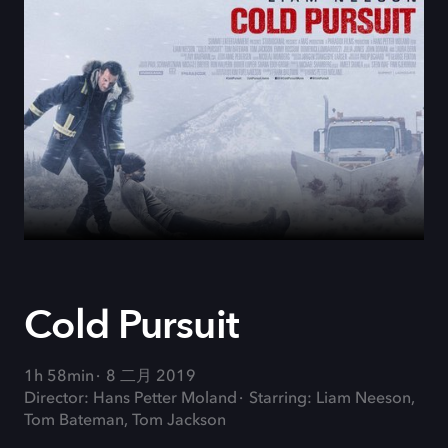
Cold Pursuit
1h 58min
8 二月 2019
Director: Hans Petter Moland
Starring: Liam Neeson,
Tom Bateman, Tom Jackson