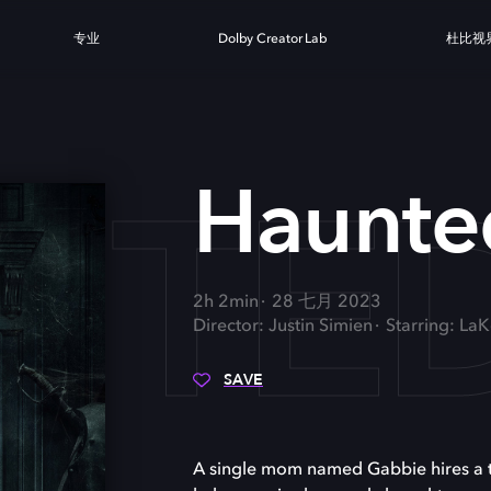
专业
Dolby Creator Lab
杜比视
NTE
Haunte
2h 2min
28 七月 2023
Director: Justin Simien
Starring: LaK
SAVE
A single mom named Gabbie hires a tou