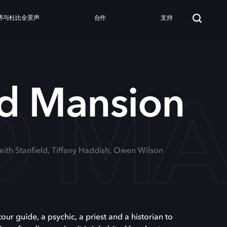
界与杜比全景声
合作
支持
D MA
d Mansion
eith Stanfield, Tiffany Haddish, Owen Wilson
r guide, a psychic, a priest and a historian to