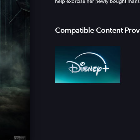
help exorcise her newly bought mansio
Compatible Content Prov