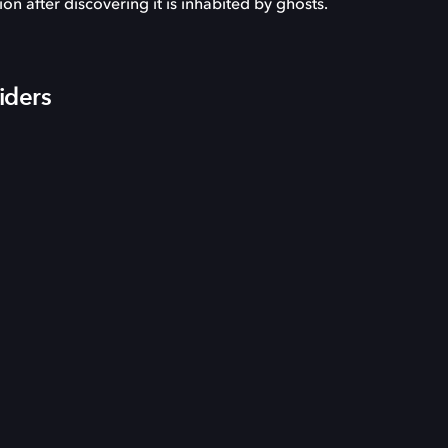
n after discovering it is inhabited by ghosts.
iders