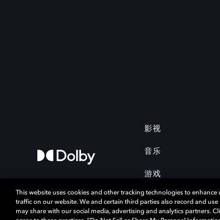
影视
音乐
游戏
This website uses cookies and other tracking technologies to enhance
traffic on our website. We and certain third parties also record and us
may share with our social media, advertising and analytics partners. Cli