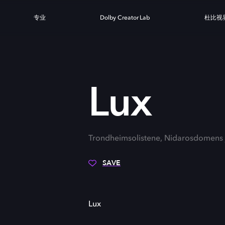
专业
Dolby Creator Lab
杜比视
Lux
Trondheimsolistene, Nidarosdomens 
SAVE
Lux