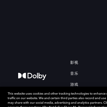
影视
音乐
游戏
This website uses cookies and other tracking technologies to enhance
traffic on our website. We and certain third parties also record and us
may share with our social media, advertising and analytics partners. Cli