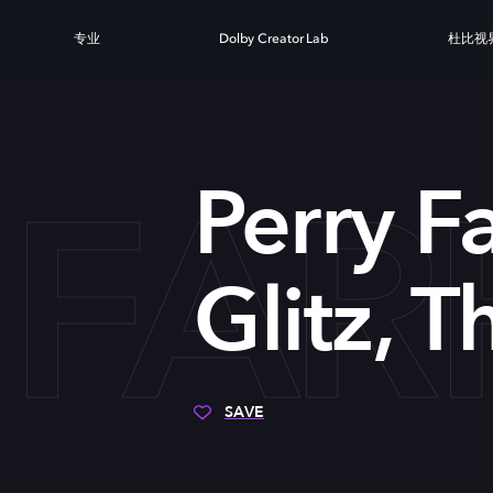
专业
Dolby Creator Lab
杜比视
 FAR
Perry Fa
Glitz, 
SAVE