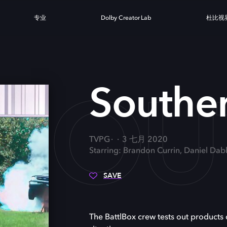
专业
Dolby Creator Lab
杜比视
SOU
Souther
TVPG
3 七月 2020
Starring: Brandon Currin, Daniel Da
SAVE
The BattlBox crew tests out products