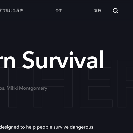
界与杜比全景声
合作
支持
THER
n Survival
bbs, Mikki Montgomery
 designed to help people survive dangerous