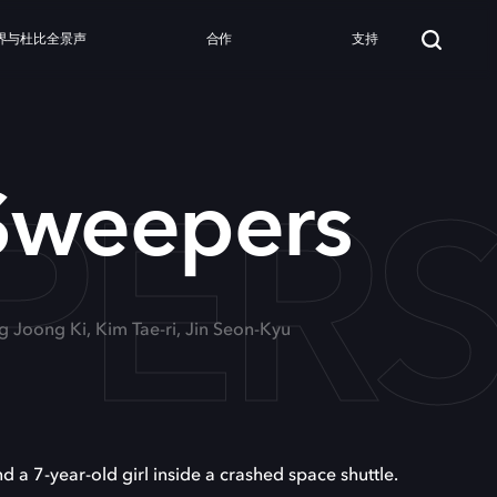
界与杜比全景声
合作
支持
PER
Sweepers
g Joong Ki, Kim Tae-ri, Jin Seon-Kyu
 a 7-year-old girl inside a crashed space shuttle.