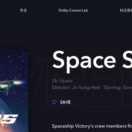
专业
Dolby Creator Lab
杜比视
SWEE
Space 
2h 16min
Director: Jo Sung-Hee
Starring: Son
SAVE
Spaceship Victory's crew members find