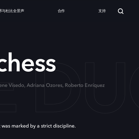
界与杜比全景声
合作
支持
E DU
chess
Irene Visedo, Adriana Ozores, Roberto Enríquez
 was marked by a strict discipline.