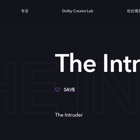
专业
Dolby Creator Lab
杜比视
HE I
The Int
SAVE
The Intruder