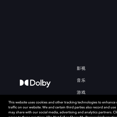
影视
音乐
游戏
This website uses cookies and other tracking technologies to enhance
traffic on our website. We and certain third parties also record and us
may share with our social media, advertising and analytics partners. Cli