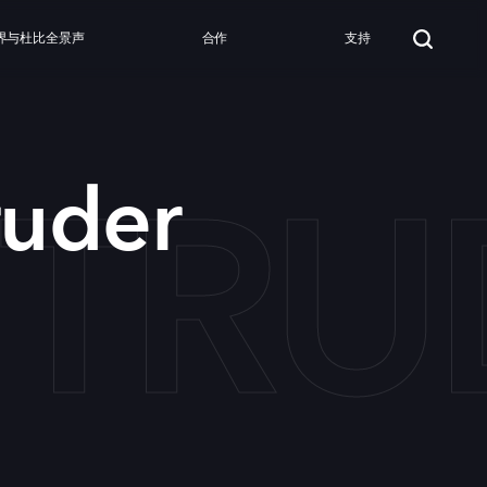
界与杜比全景声
合作
支持
NTR
ruder