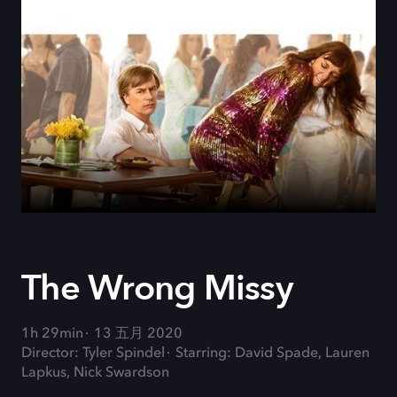
The Wrong Missy
1h 29min
13 五月 2020
Director: Tyler Spindel
Starring: David Spade, Lauren
Lapkus, Nick Swardson