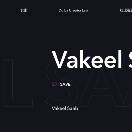
专业
Dolby Creator Lab
杜比视
L S
Vakeel
SAVE
Vakeel Saab