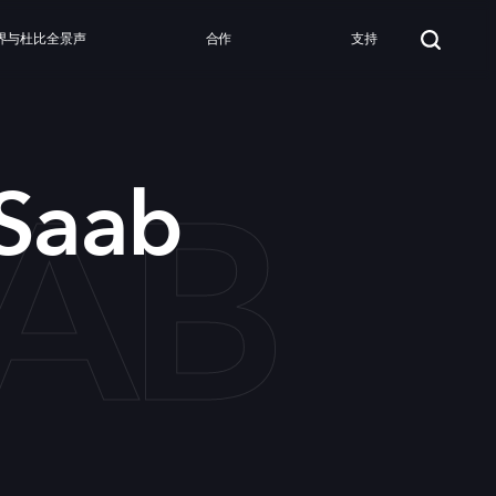
界与杜比全景声
合作
支持
AAB
 Saab