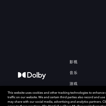
影视
音乐
游戏
This website uses cookies and other tracking technologies to enhance
traffic on our website. We and certain third parties also record and us
may share with our social media, advertising and analytics partners. Cli