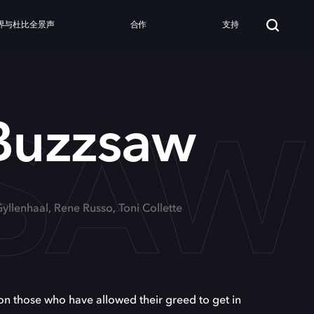
界与杜比全景声
合作
支持
ZSAW
 Buzzsaw
Gyllenhaal, Rene Russo, Toni Collette
on those who have allowed their greed to get in