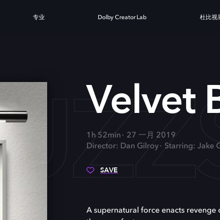
专业
Dolby Creator Lab
杜比视
BUZ
Velvet
1h 52min
27 一月 2019
Director: Dan Gilroy
Starring: Jake 
SAVE
A supernatural force enacts revenge 