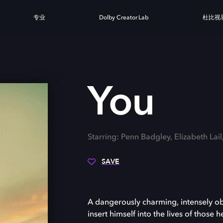
专业
Dolby Creator Lab
杜比视
You
Starring: Penn Badgley, Elizabeth Lail,
SAVE
A dangerously charming, intensely o
insert himself into the lives of those h