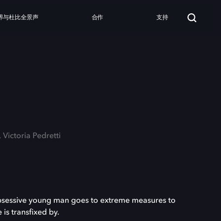
界与杜比全景声
合作
支持
 Victoria Pedretti
bsessive young man goes to extreme measures to
e is transfixed by.